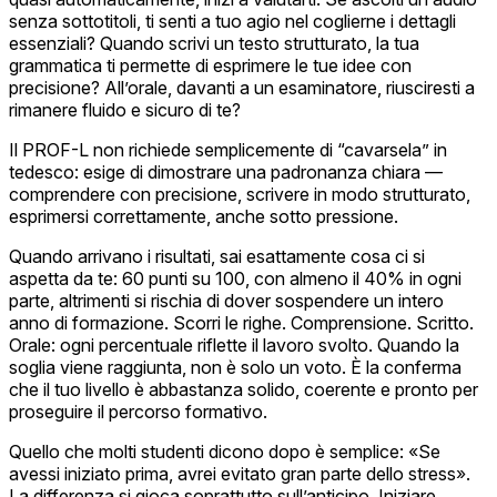
senza sottotitoli, ti senti a tuo agio nel coglierne i dettagli
essenziali? Quando scrivi un testo strutturato, la tua
grammatica ti permette di esprimere le tue idee con
precisione? All’orale, davanti a un esaminatore, riusciresti a
rimanere fluido e sicuro di te?
Il PROF-L non richiede semplicemente di “cavarsela” in
tedesco: esige di dimostrare una padronanza chiara —
comprendere con precisione, scrivere in modo strutturato,
esprimersi correttamente, anche sotto pressione.
Quando arrivano i risultati, sai esattamente cosa ci si
aspetta da te: 60 punti su 100, con almeno il 40% in ogni
parte, altrimenti si rischia di dover sospendere un intero
anno di formazione. Scorri le righe. Comprensione. Scritto.
Orale: ogni percentuale riflette il lavoro svolto. Quando la
soglia viene raggiunta, non è solo un voto. È la conferma
che il tuo livello è abbastanza solido, coerente e pronto per
proseguire il percorso formativo.
Quello che molti studenti dicono dopo è semplice: «Se
avessi iniziato prima, avrei evitato gran parte dello stress».
La differenza si gioca soprattutto sull’anticipo. Iniziare