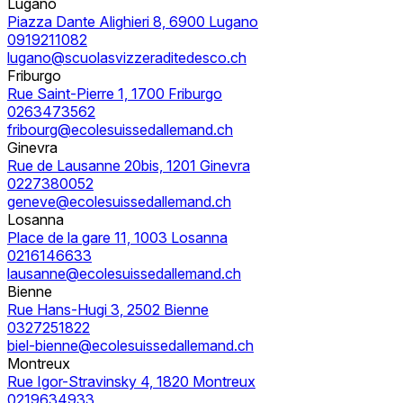
Lugano
Piazza Dante Alighieri 8, 6900 Lugano
0919211082
lugano@scuolasvizzeraditedesco.ch
Friburgo
Rue Saint-Pierre 1, 1700 Friburgo
0263473562
fribourg@ecolesuissedallemand.ch
Ginevra
Rue de Lausanne 20bis, 1201 Ginevra
0227380052
geneve@ecolesuissedallemand.ch
Losanna
Place de la gare 11, 1003 Losanna
0216146633
lausanne@ecolesuissedallemand.ch
Bienne
Rue Hans-Hugi 3, 2502 Bienne
0327251822
biel-bienne@ecolesuissedallemand.ch
Montreux
Rue Igor-Stravinsky 4, 1820 Montreux
0219634933