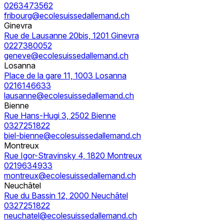
0263473562
fribourg@ecolesuissedallemand.ch
Ginevra
Rue de Lausanne 20bis, 1201 Ginevra
0227380052
geneve@ecolesuissedallemand.ch
Losanna
Place de la gare 11, 1003 Losanna
0216146633
lausanne@ecolesuissedallemand.ch
Bienne
Rue Hans-Hugi 3, 2502 Bienne
0327251822
biel-bienne@ecolesuissedallemand.ch
Montreux
Rue Igor-Stravinsky 4, 1820 Montreux
0219634933
montreux@ecolesuissedallemand.ch
Neuchâtel
Rue du Bassin 12, 2000 Neuchâtel
0327251822
neuchatel@ecolesuissedallemand.ch